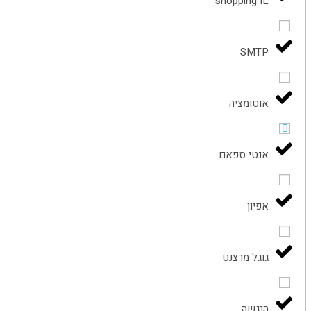
shopping IL
SMTP
אוטומציה
אנטי ספאם
אפיון
גוגל מרצנט
הנגשה