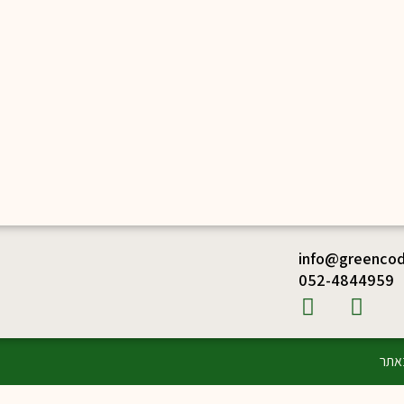
info@greencode
052-4844959
אתר