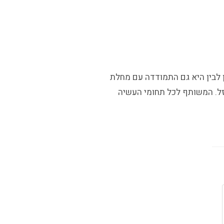
 היא המייסדת ומנהלת של המותג GreenCode. אשרה עוסקת בהקמת אתרים מאז שנת 2009. בין לבין היא גם התמודדה עם מחלת
זל. המשותף לכל תחומי העשיה