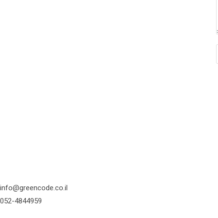
info@greencode.co.il
052-4844959