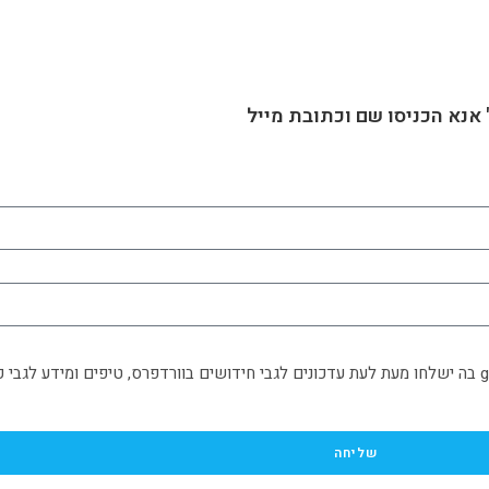
אנא הכניסו שם וכתובת מייל
בהרשמה זו אני מאשר/ת הצטרפות לרשימת התפוצה של greencode בה ישלחו מעת לעת עדכונים לגבי חידושים בוורדפרס,
שליחה