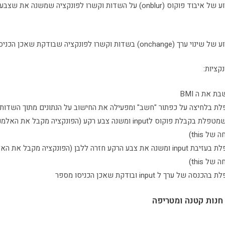
הוסיפו תגובה לארוע של איבוד פוקוס (onblur) על השדות וקשרו לפונקציה שמ
שדות וקשרו לפונקציה שבודקת שאכן הכניסו מספר
 את ה BMI
ת בלחיצה על כפתור "חשב" ומפעילה את החישוב על הנתונים מתוך השדות
פונקציה אחת שמטפלת בקבלת פוקוס לinput ומשנה צבע רקע (הפונקציה מקבל את
ל this)
פונקציה שמטפלת בעזיבת input ומשנה את צבע הרקע חזרה ללבן (הפונקציה מקבל א
ל this)
ל ערך ל input ובודקת שאכן הכניסו מספר
חנות קטנה ומטריפה