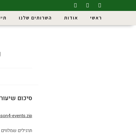
לתוכן
ראשי
אודות
השרותים שלנו
תיק
קו
סיכום שיעור 
sson4-events.zip
תרגילים שמלווים 