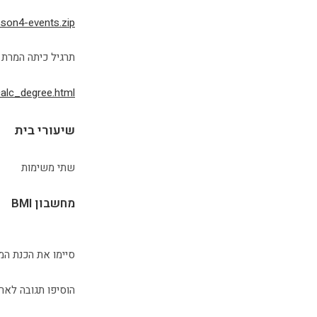
sson4-events.zip
תרגיל כיתה המרת 
calc_degree.html
שיעורי בית
שתי משימות
מחשבון BMI
סיימו את הכנת המ
הוסיפו תגובה לארוע של פוקוס (onfocus) על השדות וק