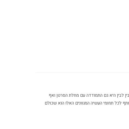
גרינבלט היא המייסדת ומנהלת של המותג GreenCode. אשרה עוסקת בהקמת אתרים מאז שנת 2009. בין לבין היא גם התמודדה עם מחלת הסרטן ואף
תף לכל תחומי העשיה המגוונים האלו הוא שכולם