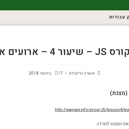
 עבודות
רס JS – שיעור 4 – ארועים א
אשרה גרינבלט
17 בינואר 2018
(מצגת)
http://gamani.info/prog/JS/lesson4/le
את המצגת להורדה