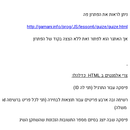
ניתן לראות את הפתרון פה
http://gamani.info/prog/JS/lesson6/quize/quize.html
אך האתגר הוא לפתור זאת ללא הצצה בקוד של הפתרון
צרי אלמנטים ב
HTML
כדלהלן:
פיסקה עבור התרגיל (תני לה ID)
רשימה ובה ארבע פריטים עבור תוצאות לבחירה (תני לכל פריט ברשימה id
משלה)
פיסקה שבה יוצג בסיום מספר התשובות הנכונות שהשחקן השיג